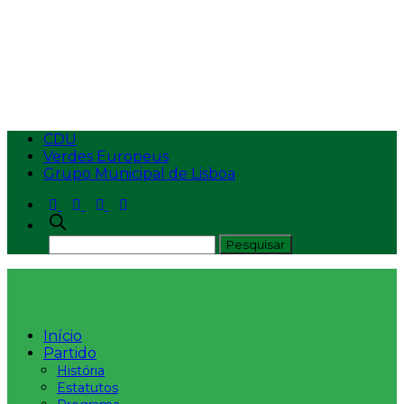
MOÇÃO SETORIAL
N.º 2 – SOLIDARIEDADE COM CABO DELGADO
CDU
Verdes Europeus
Grupo Municipal de Lisboa
Início
Partido
História
Estatutos