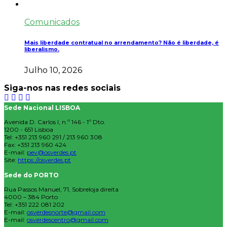
Comunicados
Mais liberdade contratual no arrendamento? Não é liberdade, é
liberalismo.
Julho 10, 2026
Siga-nos nas redes sociais
Sede Nacional LISBOA
Avenida D. Carlos I, n.º 146 - 1º Dto.
1200 - 651 Lisboa
Tel: +351 213 960 291 / 213 960 308
Fax: +351 213 960 424
E-mail:
pev@osverdes.pt
Site:
https://osverdes.pt
Sede do PORTO
Rua Passos Manuel, 71, Sobreloja direita
4000 – 384 Porto
Tel: +351 222 081 202
E-mail:
osverdesnorte@gmail.com
E-mail:
osverdescentro@gmail.com