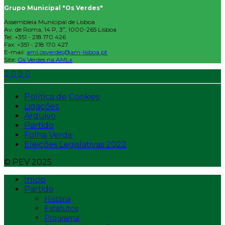
Grupo Municipal "Os Verdes"
Assembleia Municipal de Lisboa
Av. de Roma, 14 P, 3º, 1000-265 Lisboa
Tel: +351 - 218 170 426
Fax: +351 - 218 170 427
E-mail:
aml.osverdes@am-lisboa.pt
Site:
Os Verdes na AMLx
Política de Cookies
Ligações
Arquivo
Partido
Folha Verde
Eleições Legislativas 2022
© PEV 2025
Início
Partido
História
Estatutos
Programa