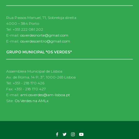
Rua Passos Manuel, 71, Sobreloja direita
4000 – 384 Porto
Tel: +351 222 081 202
E-mail:
osverdesnorte@gmail.com
E-mail:
osverdescentro@gmail.com
GRUPO MUNICIPAL "OS VERDES"
Assembleia Municipal de Lisboa
Av. de Roma, 14 P, 3º, 1000-265 Lisboa
Tel: +351 - 218 170 426
Fax: +351 - 218 170 427
E-mail:
aml.osverdes@am-lisboa.pt
Site:
Os Verdes na AMLx