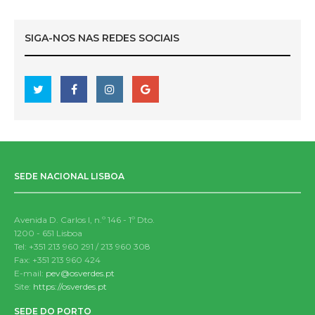
SIGA-NOS NAS REDES SOCIAIS
SEDE NACIONAL LISBOA
Avenida D. Carlos I, n.º 146 - 1º Dto.
1200 - 651 Lisboa
Tel: +351 213 960 291 / 213 960 308
Fax: +351 213 960 424
E-mail:
pev@osverdes.pt
Site:
https://osverdes.pt
SEDE DO PORTO