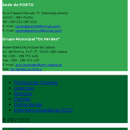
Sede do PORTO
Rua Passos Manuel, 71, Sobreloja direita
4000 – 384 Porto
Tel: +351 222 081 202
E-mail:
osverdesnorte@gmail.com
E-mail:
osverdescentro@gmail.com
Grupo Municipal "Os Verdes"
Assembleia Municipal de Lisboa
Av. de Roma, 14 P, 3º, 1000-265 Lisboa
Tel: +351 - 218 170 426
Fax: +351 - 218 170 427
E-mail:
aml.osverdes@am-lisboa.pt
Site:
Os Verdes na AMLx
Política de Cookies
Ligações
Arquivo
Partido
Folha Verde
Eleições Legislativas 2022
© PEV 2025