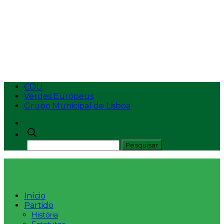
PROJETO DE LEI N.º
819/XIV/2.ª – Condições de acesso à pré-reforma para
os oficiais de justiça (Alteração à Lei n.º 7/2009, de 12
de fevereiro)
CDU
Verdes Europeus
Grupo Municipal de Lisboa
Início
Partido
História