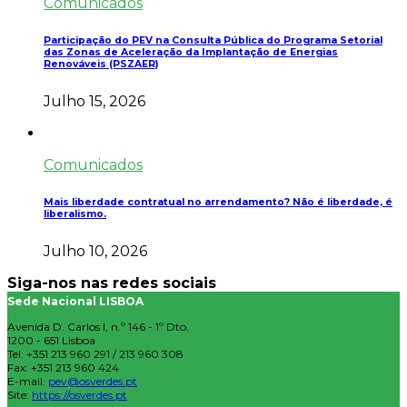
Comunicados
Participação do PEV na Consulta Pública do Programa Setorial
das Zonas de Aceleração da Implantação de Energias
Renováveis (PSZAER)
Julho 15, 2026
Comunicados
Mais liberdade contratual no arrendamento? Não é liberdade, é
liberalismo.
Julho 10, 2026
Siga-nos nas redes sociais
Sede Nacional LISBOA
Avenida D. Carlos I, n.º 146 - 1º Dto.
1200 - 651 Lisboa
Tel: +351 213 960 291 / 213 960 308
Fax: +351 213 960 424
E-mail:
pev@osverdes.pt
Site:
https://osverdes.pt