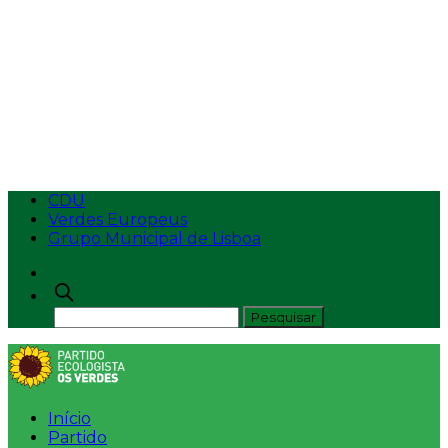
O Aval da Secretaria Regional do
Ambiente da Madeira ao Sistema de Teleféricos do
Curral das Freiras é criminoso! – consideram Os Verdes
CDU
Verdes Europeus
Grupo Municipal de Lisboa
Início
Partido