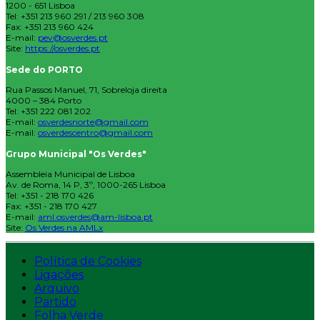
1200 - 651 Lisboa
Tel: +351 213 960 291 / 213 960 308
Fax: +351 213 960 424
E-mail:
pev@osverdes.pt
Site:
https://osverdes.pt
Sede do PORTO
Rua Passos Manuel, 71, Sobreloja direita
4000 – 384 Porto
Tel: +351 222 081 202
E-mail:
osverdesnorte@gmail.com
E-mail:
osverdescentro@gmail.com
Grupo Municipal "Os Verdes"
Assembleia Municipal de Lisboa
Av. de Roma, 14 P, 3º, 1000-265 Lisboa
Tel: +351 - 218 170 426
Fax: +351 - 218 170 427
E-mail:
aml.osverdes@am-lisboa.pt
Site:
Os Verdes na AMLx
Política de Cookies
Ligações
Arquivo
Partido
Folha Verde