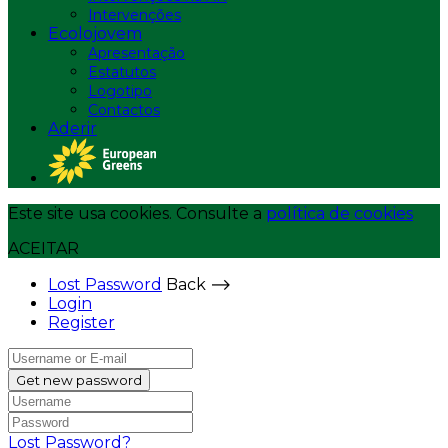
Intervenções
Ecolojovem
Apresentação
Estatutos
Logotipo
Contactos
Aderir
Este site usa cookies. Consulte a
política de cookies
ACEITAR
Lost Password
Back ⟶
Login
Register
Get new password
Lost Password?