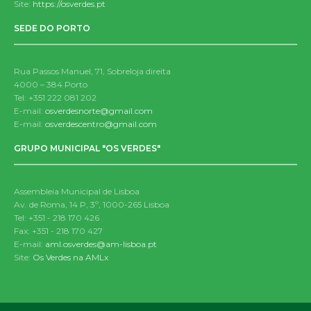
Site:
https://osverdes.pt
SEDE DO PORTO
Rua Passos Manuel, 71, Sobreloja direita
4000 – 384 Porto
Tel: +351 222 081 202
E-mail:
osverdesnorte@gmail.com
E-mail:
osverdescentro@gmail.com
GRUPO MUNICIPAL "OS VERDES"
Assembleia Municipal de Lisboa
Av. de Roma, 14 P, 3º, 1000-265 Lisboa
Tel: +351 - 218 170 426
Fax: +351 - 218 170 427
E-mail:
aml.osverdes@am-lisboa.pt
Site:
Os Verdes na AMLx