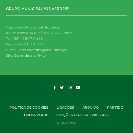
GRUPO MUNICIPAL "OS VERDES"
Assembleia Municipal de Lisboa
Av. de Roma, 14 P, 3º, 1000-265 Lisboa
Tel: +351 - 218 170 426
Fax: +351 - 218 170 427
E-mail:
aml.osverdes@am-lisboa.pt
Site:
Os Verdes na AMLx
POLÍTICA DE COOKIES
LIGAÇÕES
ARQUIVO
PARTIDO
FOLHA VERDE
ELEIÇÕES LEGISLATIVAS 2022
© PEV 2025