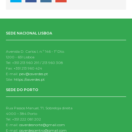
SEDE NACIONAL LISBOA
Avenida D. Carlos I, n.º 146 - 1º Dto.
1200 - 651 Lisboa
Tel: +351 213 960 291 / 213 960 308
Fax: +351 213 960 424
E-mail:
pev@osverdes.pt
Site:
https://osverdes.pt
SEDE DO PORTO
Rua Passos Manuel, 71, Sobreloja direita
4000 – 384 Porto
Tel: +351 222 081 202
E-mail:
osverdesnorte@gmail.com
E-mail:
osverdescentro@gmail.com