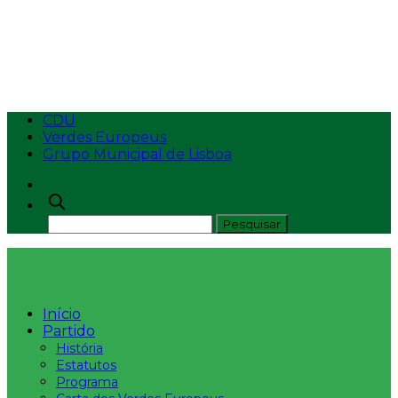
OE2025 e o
Momento Político
CDU
Verdes Europeus
Grupo Municipal de Lisboa
Início
Partido
História
Estatutos
Programa