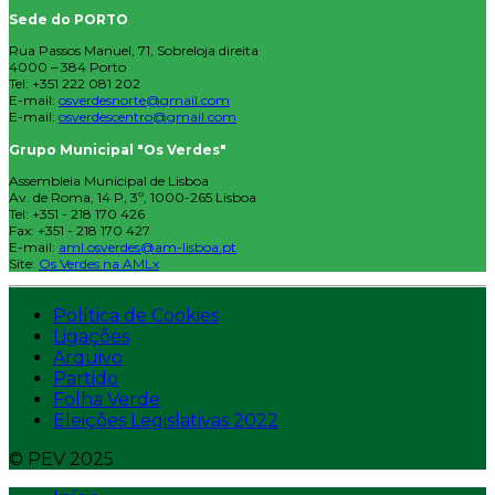
Sede do PORTO
Rua Passos Manuel, 71, Sobreloja direita
4000 – 384 Porto
Tel: +351 222 081 202
E-mail:
osverdesnorte@gmail.com
E-mail:
osverdescentro@gmail.com
Grupo Municipal "Os Verdes"
Assembleia Municipal de Lisboa
Av. de Roma, 14 P, 3º, 1000-265 Lisboa
Tel: +351 - 218 170 426
Fax: +351 - 218 170 427
E-mail:
aml.osverdes@am-lisboa.pt
Site:
Os Verdes na AMLx
Política de Cookies
Ligações
Arquivo
Partido
Folha Verde
Eleições Legislativas 2022
© PEV 2025