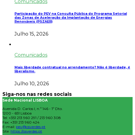
Comunicados
Participação do PEV na Consulta Pública do Programa Setorial
das Zonas de Aceleração da Implantação de Energias
Renováveis (PSZAER)
Julho 15, 2026
Comunicados
Mais liberdade contratual no arrendamento? Não é liberdade, é
liberalismo.
Julho 10, 2026
Siga-nos nas redes sociais
Sede Nacional LISBOA
Avenida D. Carlos I, n.º 146 - 1º Dto.
1200 - 651 Lisboa
Tel: +351 213 960 291 / 213 960 308
Fax: +351 213 960 424
E-mail:
pev@osverdes.pt
Site:
https://osverdes.pt