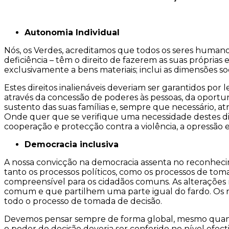
Autonomia Individual
Nós, os Verdes, acreditamos que todos os seres humano
deficiência – têm o direito de fazerem as suas próprias 
exclusivamente a bens materiais; inclui as dimensões soci
Estes direitos inalienáveis deveriam ser garantidos por
através da concessão de poderes às pessoas, da oportu
sustento das suas famílias e, sempre que necessário, atr
Onde quer que se verifique uma necessidade destes dir
cooperação e protecção contra a violência, a opressão e
Democracia inclusiva
A nossa convicção na democracia assenta no reconheci
tanto os processos políticos, como os processos de tom
compreensível para os cidadãos comuns. As alterações
comum e que partilhem uma parte igual do fardo. Os re
todo o processo de tomada de decisão.
Devemos pensar sempre de forma global, mesmo quando
o poder de decisão deveria ser conferido no nível efec