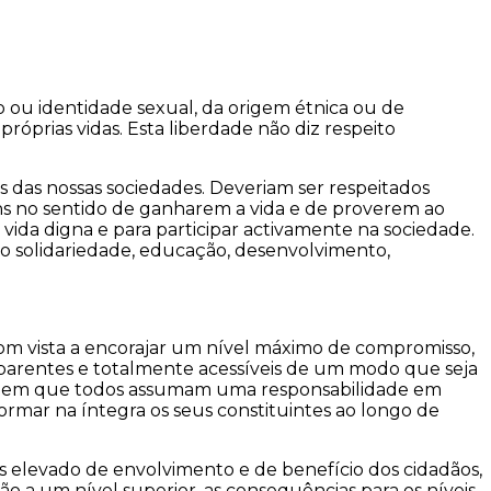
 ou identidade sexual, da origem étnica ou de
próprias vidas. Esta liberdade não diz respeito
s das nossas sociedades. Deveriam ser respeitados
ns no sentido de ganharem a vida e de proverem ao
a vida digna e para participar activamente na sociedade.
o solidariedade, educação, desenvolvimento,
om vista a encorajar um nível máximo de compromisso,
nsparentes e totalmente acessíveis de um modo que seja
exigem que todos assumam uma responsabilidade em
rmar na íntegra os seus constituintes ao longo de
elevado de envolvimento e de benefício dos cidadãos,
o a um nível superior, as consequências para os níveis