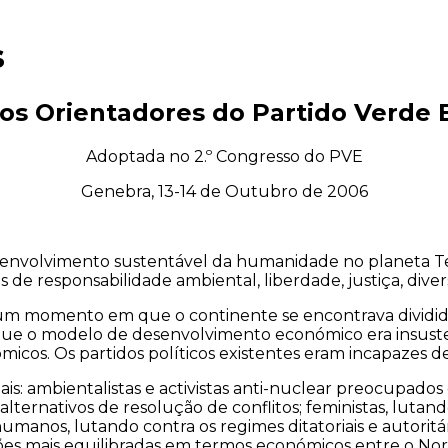
s
ios Orientadores do Partido Verde
Adoptada no 2.º Congresso do PVE
Genebra, 13-14 de Outubro de 2006
nvolvimento sustentável da humanidade no planeta T
 de responsabilidade ambiental, liberdade, justiça, diver
m momento em que o continente se encontrava dividido p
que o modelo de desenvolvimento económico era insusten
ómicos. Os partidos políticos existentes eram incapazes de
is: ambientalistas e activistas anti-nuclear preocupado
lternativos de resolução de conflitos; feministas, luta
umanos, lutando contra os regimes ditatoriais e autorit
ões mais equilibradas em termos económicos entre o Nort