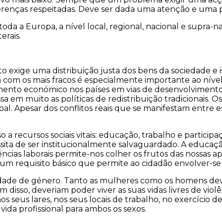
erenças respeitadas. Deve ser dada uma atenção e uma p
 a Europa, a nível local, regional, nacional e supra-nac
erais.
 Isto exige uma distribuição justa dos bens da sociedade 
ra com os mais fracos é especialmente importante ao nív
mento económico nos países em vias de desenvolvimento
em muito as políticas de redistribuição tradicionais. Os
lobal. Apesar dos conflitos reais que se manifestam entre
a recursos sociais vitais: educação, trabalho e particip
essita de ser institucionalmente salvaguardado. A educaç
ências laborais permite-nos colher os frutos das nossas a
é um requisito básico que permite ao cidadão envolver-s
ldade de género. Tanto as mulheres como os homens dev
 disso, deveriam poder viver as suas vidas livres de vio
s seus lares, nos seus locais de trabalho, no exercício d
vida profissional para ambos os sexos.