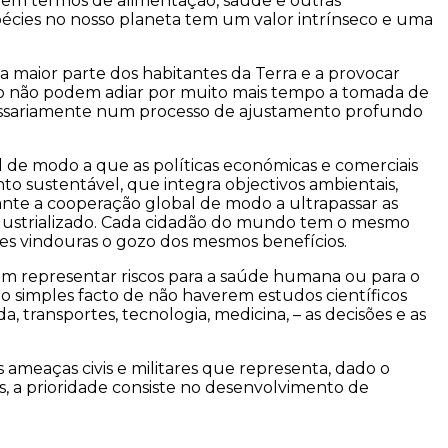
l em termos de alimentação, saúde e outras
pécies no nosso planeta tem um valor intrínseco e uma
maior parte dos habitantes da Terra e a provocar
ação não podem adiar por muito mais tempo a tomada de
ecessariamente num processo de ajustamento profundo
l de modo a que as políticas económicas e comerciais
nto sustentável, que integra objectivos ambientais,
nte a cooperação global de modo a ultrapassar as
ndustrializado. Cada cidadão do mundo tem o mesmo
es vindouras o gozo dos mesmos benefícios.
am representar riscos para a saúde humana ou para o
simples facto de não haverem estudos científicos
, transportes, tecnologia, medicina, – as decisões e as
ameaças civis e militares que representa, dado o
, a prioridade consiste no desenvolvimento de