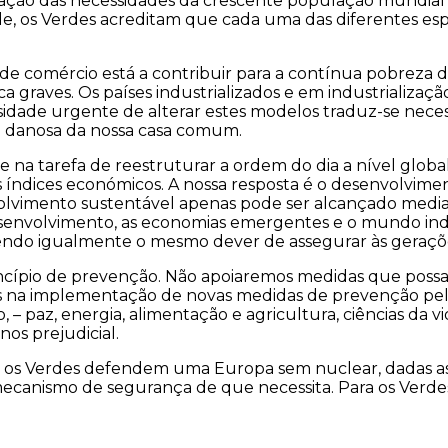
isfação das necessidades da crescente população mundia
de, os Verdes acreditam que cada uma das diferentes es
comércio está a contribuir para a contínua pobreza da 
a graves. Os países industrializados e em industrializ
ssidade urgente de alterar estes modelos traduz-se n
ção danosa da nossa casa comum.
e na tarefa de reestruturar a ordem do dia a nível globa
os índices económicos. A nossa resposta é o desenvolvime
volvimento sustentável apenas pode ser alcançado media
desenvolvimento, as economias emergentes e o mundo i
 tendo igualmente o mesmo dever de assegurar às geraçõ
incípio de prevenção. Não apoiaremos medidas que poss
 na implementação de novas medidas de prevenção pelo 
 paz, energia, alimentação e agricultura, ciências da vida
os prejudicial.
, os Verdes defendem uma Europa sem nuclear, dadas as 
ecanismo de segurança de que necessita. Para os Verdes