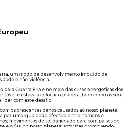
 Europeu
erra, um modo de desenvolvimento imbuído de
sidade e não-violência.
ela Guerra Fria e no meio das crises energéticas dos
tável e estava a colocar o planeta, bem como os seus
 lidar com este desafio.
s com os crescentes danos causados ao nosso planeta;
ndo por uma igualdade efectiva entre homens e
ários; movimentos de solidariedade para com países do
e e o Sul do nosso planeta; activistas promovendo