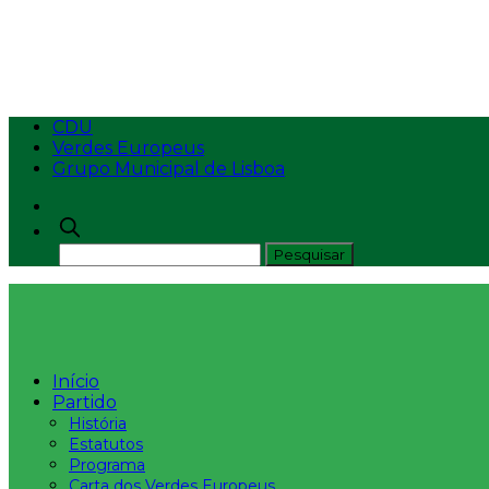
Carta dos Verdes Eur
CDU
Verdes Europeus
Grupo Municipal de Lisboa
Início
Partido
História
Estatutos
Programa
Carta dos Verdes Europeus