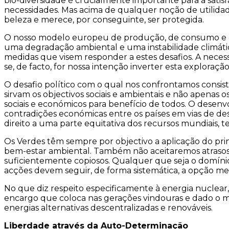
bio-diversidade é crucialmente importante para a sat
necessidades. Mas acima de qualquer noção de utilida
beleza e merece, por conseguinte, ser protegida.
O nosso modelo europeu de produção, de consumo e de 
uma degradação ambiental e uma instabilidade climátic
medidas que visem responder a estes desafios. A nece
se, de facto, for nossa intenção inverter esta explora
O desafio político com o qual nos confrontamos consist
sirvam os objectivos sociais e ambientais e não apenas 
sociais e económicos para benefício de todos. O desen
contradições económicas entre os países em vias de 
direito a uma parte equitativa dos recursos mundiais,
Os Verdes têm sempre por objectivo a aplicação do pr
bem-estar ambiental. Também não aceitaremos atrasos
suficientemente copiosos. Qualquer que seja o domínio, –
acções devem seguir, de forma sistemática, a opção men
No que diz respeito especificamente à energia nuclear
encargo que coloca nas gerações vindouras e dado o m
energias alternativas descentralizadas e renováveis.
Liberdade através da Auto-Determinação