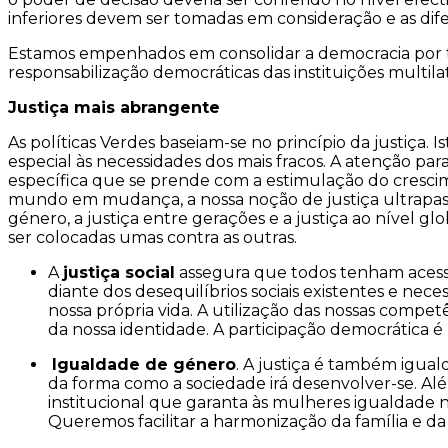
inferiores devem ser tomadas em consideração e as dif
Estamos empenhados em consolidar a democracia por toda
responsabilização democráticas das instituições multilat
Justiça mais abrangente
As políticas Verdes baseiam-se no princípio da justiça.
especial às necessidades dos mais fracos. A atenção pa
específica que se prende com a estimulação do cresci
mundo em mudança, a nossa noção de justiça ultrapassa 
género, a justiça entre gerações e a justiça ao nível g
ser colocadas umas contra as outras.
A
justiça social
assegura que todos tenham acesso 
diante dos desequilíbrios sociais existentes e nec
nossa própria vida. A utilização das nossas compet
da nossa identidade. A participação democrática 
Igualdade de género
. A justiça é também igua
da forma como a sociedade irá desenvolver-se. Além
institucional que garanta às mulheres igualdade no
Queremos facilitar a harmonização da família e da 