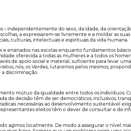
s – independentemente do sexo, da idade, da orientação
escolhas, a expressarem-se livremente e a moldar as suas 
ais, culturais, intelectuais e espirituais da vida humana.
 lei e ensinados nas escolas enquanto fundamentos básico
nidade oferecida a todas as mulheres e a todos os home
avés de apoio social e material, suficiente para levar um
eitos, nós, os Verdes, lutaremos pelos mesmos, propond
 a discriminação.
mento mútuo da igualdade entre todos os indivíduos. C
ada de decisão têm de ser democráticos, inclusivos, tra
 radicais necessárias ao desenvolvimento sustentável 
presentantes eleitos têm o dever de consultar e de info
 agimos localmente. De modo a assegurar o nível mais 
tivo mais baixo. Sempre que um problema exigir uma acçã