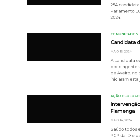
25A candidata
Parlamento Eu
2024.
COMUNICADOS
Candidata 
MAIO 16, 2024
A candidata e
por dirigentes
de Aveiro, no 
iniciaram esta
AÇÃO ECOLOGI
Intervenção
Flamenga
MAIO 14, 2024
Saúdo todos e
PCP,da ID e o