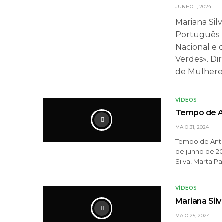
JUNHO 1, 2024
Mariana Sil
Português 
Nacional e 
Verdes». D
de Mulhere
VÍDEOS
Tempo de A
MAIO 31, 2024
Tempo de Ante
de junho de 2
Silva, Marta P
VÍDEOS
Mariana Sil
MAIO 25, 2024