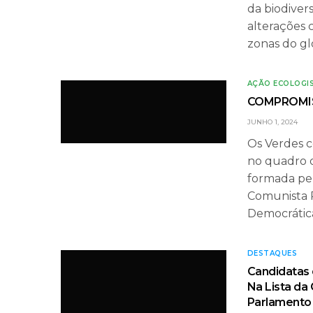
da biodivers
alterações 
zonas do gl
AÇÃO ECOLOGI
COMPROMIS
JUNHO 1, 2024
Os Verdes 
no quadro d
formada pel
Comunista P
Democrática
DESTAQUES
Candidatas
Na Lista da
Parlamento