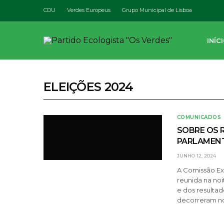
CDU
Verdes Europeus
Grupo Municipal de Lisboa
INÍC
ELEIÇÕES 2024
COMUNICADOS
SOBRE OS 
PARLAMEN
JUNHO 12, 2024
A Comissão Ex
reunida na noi
e dos resulta
decorreram no