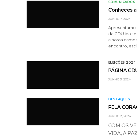
COMUNICADOS
Conheces as
JUNHO 7, 2024
Apresentamo-n
da CDU às ele
a nossa campan
encontro, es
ELEIÇÕES 2024
PÁGINA CD
JUNHO 3, 2024
DESTAQUES
PELA CORA
JUNHO 2, 2024
COM OS VE
VIDA, A PAZ