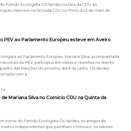
do Partido Ecologista OS Verdes na lista da CDU ao
ropeu interveio na Arruada CDU no Porto a 25 de maio de
do PEV ao Parlamento Europeu esteve em Aveiro
cologista ao Parlamento Europeu, Mariana Silva, acompanhada
 nacionais do PEV, participou em visitas e reuniões no distrito
quadro das eleições do próximo dia 9 de junho. Os Verdes
 jornada com a…
STA
 de Mariana Silva no Comício CDU na Quinta da
m nome do Partido Ecologista Os Verdes, os amigos do
s muitos independentes que partilham connosco, os valores