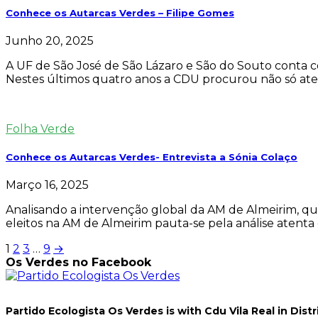
Conhece os Autarcas Verdes – Filipe Gomes
Junho 20, 2025
A UF de São José de São Lázaro e São do Souto conta c
Nestes últimos quatro anos a CDU procurou não só at
Folha Verde
Conhece os Autarcas Verdes- Entrevista a Sónia Colaço
Março 16, 2025
Analisando a intervenção global da AM de Almeirim, qu
eleitos na AM de Almeirim pauta-se pela análise atenta 
Paginação
1
2
3
…
9
→
Os Verdes no Facebook
dos
conteúdos
Partido Ecologista Os Verdes
is with Cdu Vila Real in Distr