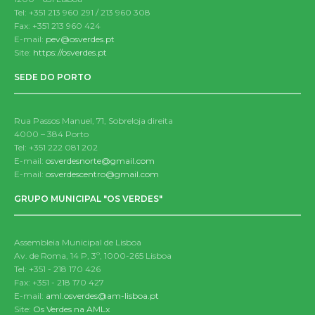
Tel: +351 213 960 291 / 213 960 308
Fax: +351 213 960 424
E-mail:
pev@osverdes.pt
Site:
https://osverdes.pt
SEDE DO PORTO
Rua Passos Manuel, 71, Sobreloja direita
4000 – 384 Porto
Tel: +351 222 081 202
E-mail:
osverdesnorte@gmail.com
E-mail:
osverdescentro@gmail.com
GRUPO MUNICIPAL "OS VERDES"
Assembleia Municipal de Lisboa
Av. de Roma, 14 P, 3º, 1000-265 Lisboa
Tel: +351 - 218 170 426
Fax: +351 - 218 170 427
E-mail:
aml.osverdes@am-lisboa.pt
Site:
Os Verdes na AMLx