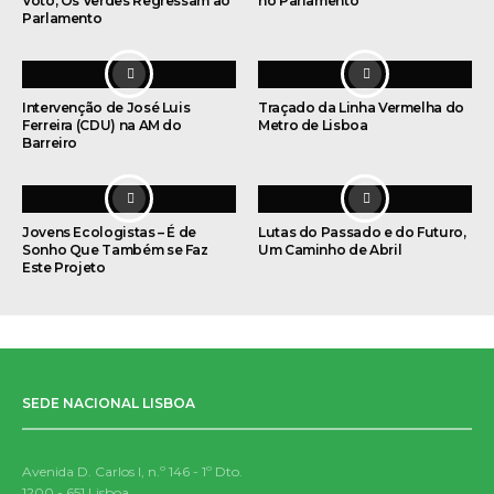
Voto, Os Verdes Regressam ao
no Parlamento
Parlamento
Intervenção de José Luis
Traçado da Linha Vermelha do
Ferreira (CDU) na AM do
Metro de Lisboa
Barreiro
Jovens Ecologistas – É de
Lutas do Passado e do Futuro,
Sonho Que Também se Faz
Um Caminho de Abril
Este Projeto
SEDE NACIONAL LISBOA
Avenida D. Carlos I, n.º 146 - 1º Dto.
1200 - 651 Lisboa