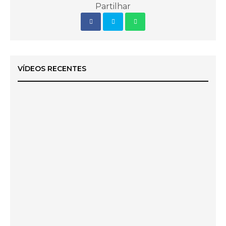
Partilhar
VÍDEOS RECENTES
O Voto Ecologista é o Voto na CDU!
Legislativas 2025 – Com o Teu Voto, Os Verdes
Regressam ao Parlamento