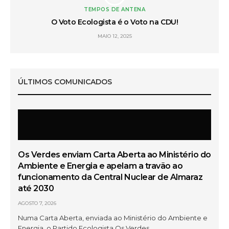
TEMPOS DE ANTENA
 do
O Voto Ecologista é o Voto na CDU!
L
MAIO 12, 2025
ÚLTIMOS COMUNICADOS
Os Verdes enviam Carta Aberta ao Ministério do
Ambiente e Energia e apelam a travão ao
funcionamento da Central Nuclear de Almaraz
até 2030
AGOSTO 7, 2026
Numa Carta Aberta, enviada ao Ministério do Ambiente e
Energia, o Partido Ecologista Os Verdes…