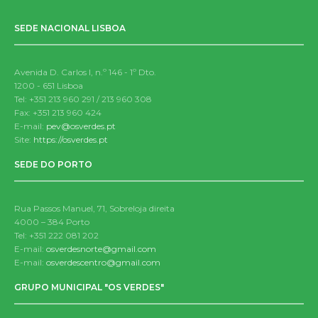
SEDE NACIONAL LISBOA
Avenida D. Carlos I, n.º 146 - 1º Dto.
1200 - 651 Lisboa
Tel: +351 213 960 291 / 213 960 308
Fax: +351 213 960 424
E-mail:
pev@osverdes.pt
Site:
https://osverdes.pt
SEDE DO PORTO
Rua Passos Manuel, 71, Sobreloja direita
4000 – 384 Porto
Tel: +351 222 081 202
E-mail:
osverdesnorte@gmail.com
E-mail:
osverdescentro@gmail.com
GRUPO MUNICIPAL "OS VERDES"