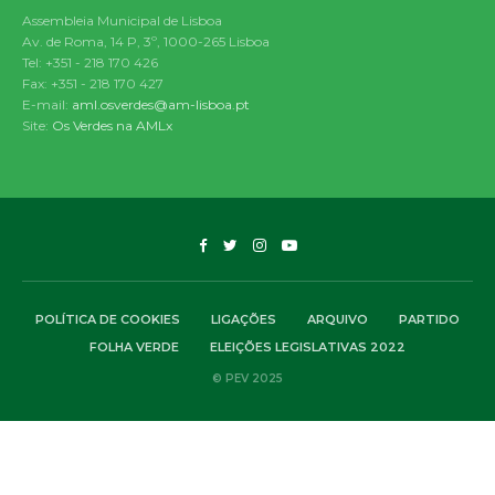
Assembleia Municipal de Lisboa
Av. de Roma, 14 P, 3º, 1000-265 Lisboa
Tel: +351 - 218 170 426
Fax: +351 - 218 170 427
E-mail:
aml.osverdes@am-lisboa.pt
Site:
Os Verdes na AMLx
POLÍTICA DE COOKIES
LIGAÇÕES
ARQUIVO
PARTIDO
FOLHA VERDE
ELEIÇÕES LEGISLATIVAS 2022
© PEV 2025