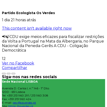
Partido Ecologista Os Verdes
1 dia 21 horas atrás
This content isn't available right now
📢🍃CDU exige meios eficazes para fiscalizar restrições
da Volta a Portugal na Mata da Albergaria, no Parque
Nacional da Peneda-Gerês A CDU - Coligação
Democrática
12
Ver no Facebook
Compartilhar
Siga-nos nas redes sociais
Sede Nacional LISBOA
Avenida D. Carlos I, n.º 146 - 1º Dto.
1200 - 651 Lisboa
Tel: +351 213 960 291 / 213 960 308
Fax: +351 213 960 424
E-mail:
pev@osverdes.pt
Site:
https://osverdes.pt