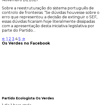
Sobre a reestruturação do sistema português de
controlo de fronteiras: “Se dúvidas houvesse sobre o
erro que representou a decisão de extinguir o SEF,
essas dúvidas ficariam hoje literalmente dissipadas
com a apresentação desta iniciativa legislativa por
parte do Partido…
Paginação
←
1
2
3
4
5
→
Os Verdes no Facebook
dos
conteúdos
Partido Ecologista Os Verdes