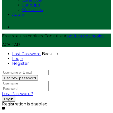
Estatutos
Logotipo
Contactos
Aderir
Este site usa cookies. Consulte a
política de cookies
ACEITAR
Lost Password
Back ⟶
Login
Register
Get new password
Lost Password?
Login
Registration is disabled.