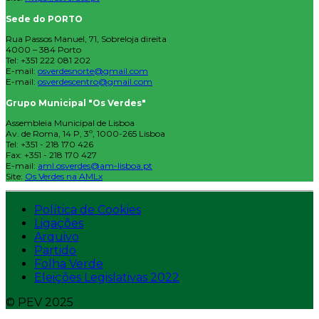
Sede do PORTO
Rua Passos Manuel, 71, Sobreloja direita
4000 – 384 Porto
Tel: +351 222 081 202
E-mail:
osverdesnorte@gmail.com
E-mail:
osverdescentro@gmail.com
Grupo Municipal "Os Verdes"
Assembleia Municipal de Lisboa
Av. de Roma, 14 P, 3º, 1000-265 Lisboa
Tel: +351 - 218 170 426
Fax: +351 - 218 170 427
E-mail:
aml.osverdes@am-lisboa.pt
Site:
Os Verdes na AMLx
Política de Cookies
Ligações
Arquivo
Partido
Folha Verde
Eleições Legislativas 2022
© PEV 2025