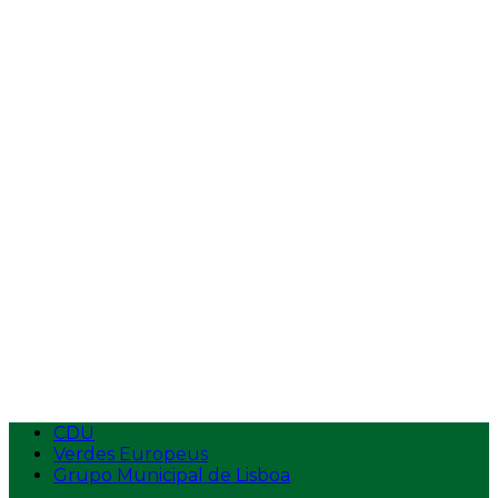
Vídeos
Entrevistas
Tempos de Antena
Intervenções na AR
Intervenções
Ecolojovem
Apresentação
Estatutos
Logotipo
Contactos
Aderir
CDU
Verdes Europeus
Grupo Municipal de Lisboa