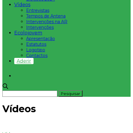
Vídeos
Entrevistas
Tempos de Antena
Intervenções na AR
Intervenções
Ecolojovem
Apresentação
Estatutos
Logotipo
Contactos
Aderir
Vídeos