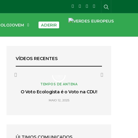
COLOJOVEM
ADERIR
VÍDEOS RECENTES
TEMPOS DE ANTENA
TEMP
eira
O Voto Ecologista é o Voto na CDU!
Legislativas 2
Os Verde
MAIO 12, 2025
Pa
MA
ÚLTIMOS COMUNICADOS