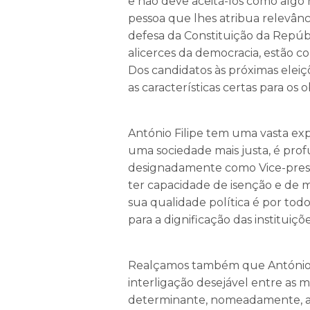
e não deve aceitá-los como algo 
pessoa que lhes atribua relevâ
defesa da Constituição da Repúbl
alicerces da democracia, estão c
Dos candidatos às próximas eleiçõ
as características certas para os o
António Filipe tem uma vasta exp
uma sociedade mais justa, é pro
designadamente como Vice-pres
ter capacidade de isenção e de me
sua qualidade política é por to
para a dignificação das instituiçõe
Realçamos também que António 
interligação desejável entre as 
determinante, nomeadamente, agir