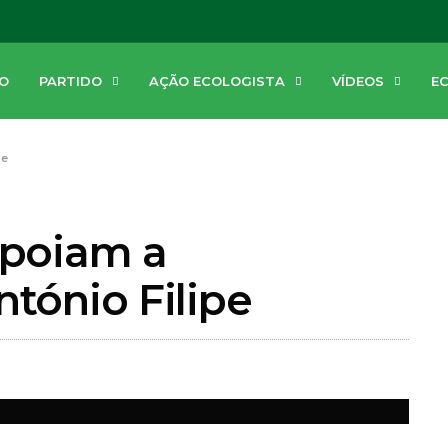
PARTIDO
AÇÃO ECOLOGISTA
VÍDEOS
E
IO
pe
apoiam a
VÍDEOS
tónio Filipe
Intervenção de José Luis Ferr
(CDU) na AM do Barreiro
MARÇO 21, 2025