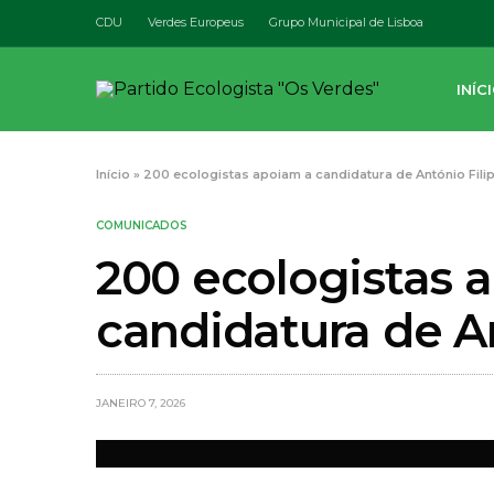
CDU
Verdes Europeus
Grupo Municipal de Lisboa
INÍC
Início
»
200 ecologistas apoiam a candidatura de António Fili
COMUNICADOS
200 ecologistas 
candidatura de An
JANEIRO 7, 2026