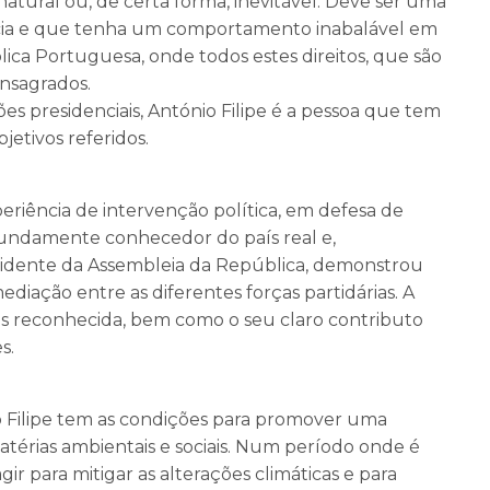
natural ou, de certa forma, inevitável. Deve ser uma
ncia e que tenha um comportamento inabalável em
ica Portuguesa, onde todos estes direitos, que são
onsagrados.
es presidenciais, António Filipe é a pessoa que tem
bjetivos referidos.
eriência de intervenção política, em defesa de
fundamente conhecedor do país real e,
idente da Assembleia da República, demonstrou
diação entre as diferentes forças partidárias. A
dos reconhecida, bem como o seu claro contributo
s.
Filipe tem as condições para promover uma
matérias ambientais e sociais. Num período onde é
 para mitigar as alterações climáticas e para