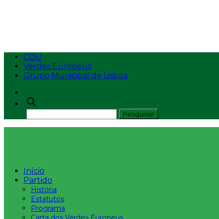
AS MEDIDAS DO GOV
CDU
Verdes Europeus
Grupo Municipal de Lisboa
Início
Partido
História
Estatutos
Programa
Carta dos Verdes Europeus