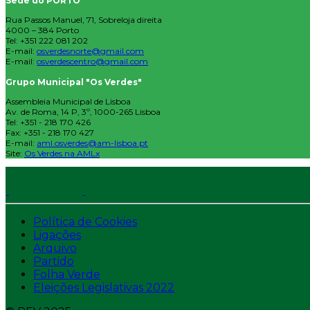
Sede do PORTO
Rua Passos Manuel, 71, Sobreloja direita
4000 – 384 Porto
Tel: +351 222 081 202
E-mail:
osverdesnorte@gmail.com
E-mail:
osverdescentro@gmail.com
Grupo Municipal "Os Verdes"
Assembleia Municipal de Lisboa
Av. de Roma, 14 P, 3º, 1000-265 Lisboa
Tel: +351 - 218 170 426
Fax: +351 - 218 170 427
E-mail:
aml.osverdes@am-lisboa.pt
Site:
Os Verdes na AMLx
Política de Cookies
Ligações
Arquivo
Partido
Folha Verde
Eleições Legislativas 2022