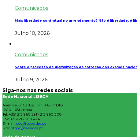
Comunicados
Mais liberdade contratual no arrendamento? Não é liberdade, é li
Julho 10, 2026
Comunicados
Sobre o processo de digitalização da correção dos exames nacio
Julho 9, 2026
Siga-nos nas redes sociais
Sede Nacional LISBOA
Avenida D. Carlos I, n.º 146 - 1º Dto.
1200 - 651 Lisboa
Tel: +351 213 960 291 / 213 960 308
Fax: +351 213 960 424
E-mail:
pev@osverdes.pt
Site:
https://osverdes.pt