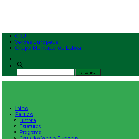
Governo atribui respon
CDU
Verdes Europeus
Grupo Municipal de Lisboa
Início
Partido
História
Estatutos
Programa
Carta dos Verdes Europeus