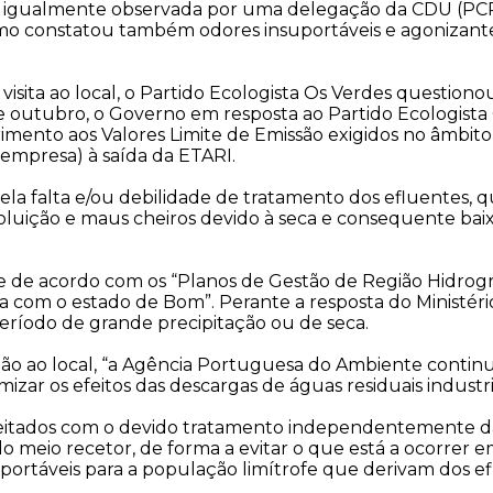
e igualmente observada por uma delegação da CDU (PCP-
 como constatou também odores insuportáveis e agonizan
isita ao local, o Partido Ecologista Os Verdes questiono
 outubro, o Governo em resposta ao Partido Ecologista O
ento aos Valores Limite de Emissão exigidos no âmbito d
 empresa) à saída da ETARI.
 pela falta e/ou debilidade de tratamento dos efluent
luição e maus cheiros devido à seca e consequente baixo 
 de acordo com os “Planos de Gestão de Região Hidrográ
da com o estado de Bom”. Perante a resposta do Ministério
período de grande precipitação ou de seca.
ção ao local, “a Agência Portuguesa do Ambiente contin
ar os efeitos das descargas de águas residuais industria
jeitados com o devido tratamento independentemente da 
o meio recetor, de forma a evitar o que está a ocorrer 
ortáveis para a população limítrofe que derivam dos efl