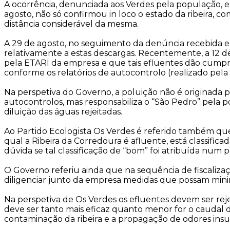
A ocorrência, denunciada aos Verdes pela população, 
agosto, não só confirmou in loco o estado da ribeira,
distância considerável da mesma.
A 29 de agosto, no seguimento da denúncia recebida e v
relativamente a estas descargas. Recentemente, a 12 de
pela ETARI da empresa e que tais efluentes dão cumprim
conforme os relatórios de autocontrolo (realizado pela
Na perspetiva do Governo, a poluição não é originada
autocontrolos, mas responsabiliza o “São Pedro” pela po
diluição das águas rejeitadas.
Ao Partido Ecologista Os Verdes é referido também que
qual a Ribeira da Corredoura é afluente, está classifica
dúvida se tal classificação de “bom” foi atribuída num 
O Governo referiu ainda que na sequência de fiscaliza
diligenciar junto da empresa medidas que possam minimiz
Na perspetiva de Os Verdes os efluentes devem ser re
deve ser tanto mais eficaz quanto menor for o caudal d
contaminação da ribeira e a propagação de odores insup