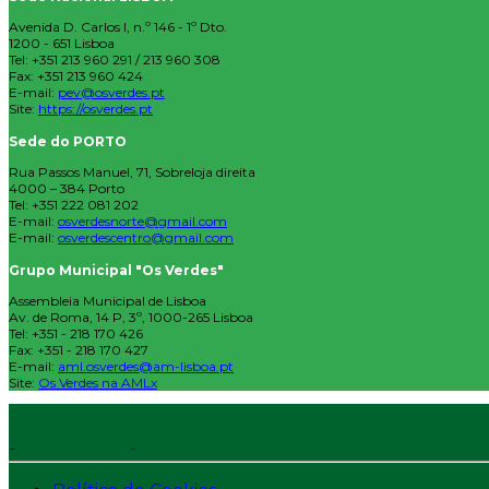
Avenida D. Carlos I, n.º 146 - 1º Dto.
1200 - 651 Lisboa
Tel: +351 213 960 291 / 213 960 308
Fax: +351 213 960 424
E-mail:
pev@osverdes.pt
Site:
https://osverdes.pt
Sede do PORTO
Rua Passos Manuel, 71, Sobreloja direita
4000 – 384 Porto
Tel: +351 222 081 202
E-mail:
osverdesnorte@gmail.com
E-mail:
osverdescentro@gmail.com
Grupo Municipal "Os Verdes"
Assembleia Municipal de Lisboa
Av. de Roma, 14 P, 3º, 1000-265 Lisboa
Tel: +351 - 218 170 426
Fax: +351 - 218 170 427
E-mail:
aml.osverdes@am-lisboa.pt
Site:
Os Verdes na AMLx