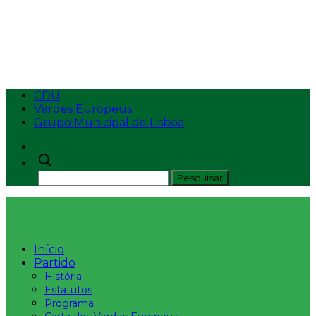
Uma bandeira negra
nas águas dos Açores
CDU
Verdes Europeus
Grupo Municipal de Lisboa
Início
Partido
História
Estatutos
Programa