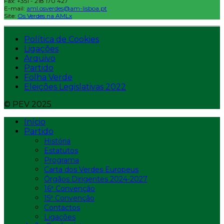
Fax: +351 - 218 170 427
E-mail:
aml.osverdes@am-lisboa.pt
Site:
Os Verdes na AMLx
Política de Cookies
Ligações
Arquivo
Partido
Folha Verde
Eleições Legislativas 2022
© PEV 2025
Início
Partido
História
Estatutos
Programa
Carta dos Verdes Europeus
Órgãos Dirigentes 2024-2027
16ª Convenção
15ª Convenção
Contactos
Ligações