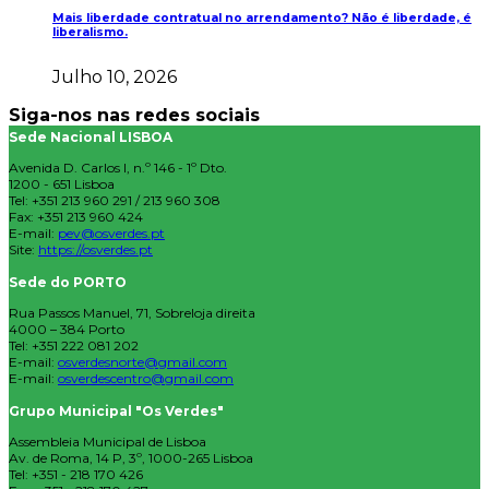
Mais liberdade contratual no arrendamento? Não é liberdade, é
liberalismo.
Julho 10, 2026
Siga-nos nas redes sociais
Sede Nacional LISBOA
Avenida D. Carlos I, n.º 146 - 1º Dto.
1200 - 651 Lisboa
Tel: +351 213 960 291 / 213 960 308
Fax: +351 213 960 424
E-mail:
pev@osverdes.pt
Site:
https://osverdes.pt
Sede do PORTO
Rua Passos Manuel, 71, Sobreloja direita
4000 – 384 Porto
Tel: +351 222 081 202
E-mail:
osverdesnorte@gmail.com
E-mail:
osverdescentro@gmail.com
Grupo Municipal "Os Verdes"
Assembleia Municipal de Lisboa
Av. de Roma, 14 P, 3º, 1000-265 Lisboa
Tel: +351 - 218 170 426