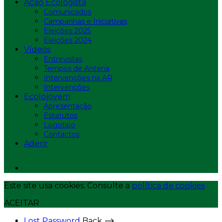
Ação Ecologista
Comunicados
Campanhas e Iniciativas
Eleições 2025
Eleições 2024
Vídeos
Entrevistas
Tempos de Antena
Intervenções na AR
Intervenções
Ecolojovem
Apresentação
Estatutos
Logotipo
Contactos
Aderir
Este site usa cookies. Consulte a
política de cookies
ACEITAR
Lost Password
Back ⟶