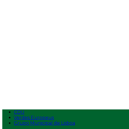
Vídeos
Entrevistas
Tempos de Antena
Intervenções na AR
Intervenções
Ecolojovem
Apresentação
Estatutos
Logotipo
Contactos
Aderir
CDU
Verdes Europeus
Grupo Municipal de Lisboa