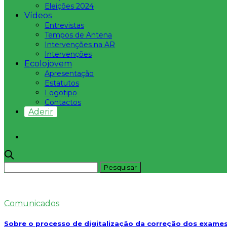
Eleições 2024
Vídeos
Entrevistas
Tempos de Antena
Intervenções na AR
Intervenções
Ecolojovem
Apresentação
Estatutos
Logotipo
Contactos
Aderir
Comunicados
Sobre o processo de digitalização da correção dos exames