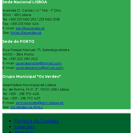
Sede Nacional LISBOA
Avenida D. Carlos I, n.º 146 - 1º Dto.
1200 - 651 Lisboa
Tel: +351 213 960 291 / 213 960 308
Fax: +351 213 960 424
E-mail:
pev@osverdes.pt
Site:
https://osverdes.pt
Sede do PORTO
Rua Passos Manuel, 71, Sobreloja direita
4000 – 384 Porto
Tel: +351 222 081 202
E-mail:
osverdesnorte@gmail.com
E-mail:
osverdescentro@gmail.com
Grupo Municipal "Os Verdes"
Assembleia Municipal de Lisboa
Av. de Roma, 14 P, 3º, 1000-265 Lisboa
Tel: +351 - 218 170 426
Fax: +351 - 218 170 427
E-mail:
aml.osverdes@am-lisboa.pt
Site:
Os Verdes na AMLx
Política de Cookies
Ligações
Arquivo