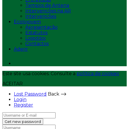
Tempos de Antena
Intervenções na AR
Intervenções
Ecolojovem
Apresentação
Estatutos
Logotipo
Contactos
Aderir
Este site usa cookies. Consulte a
política de cookies
ACEITAR
Lost Password
Back ⟶
Login
Register
Get new password