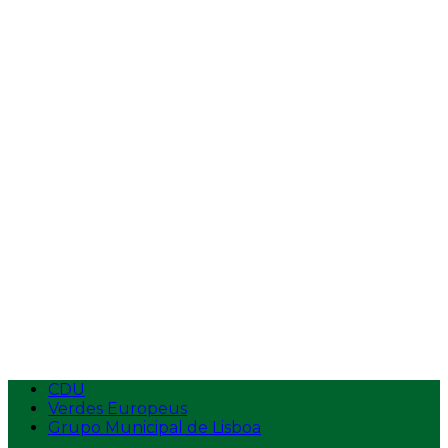
Vídeos
Entrevistas
Tempos de Antena
Intervenções na AR
Intervenções
Ecolojovem
Apresentação
Estatutos
Logotipo
Contactos
Aderir
CDU
Verdes Europeus
Grupo Municipal de Lisboa