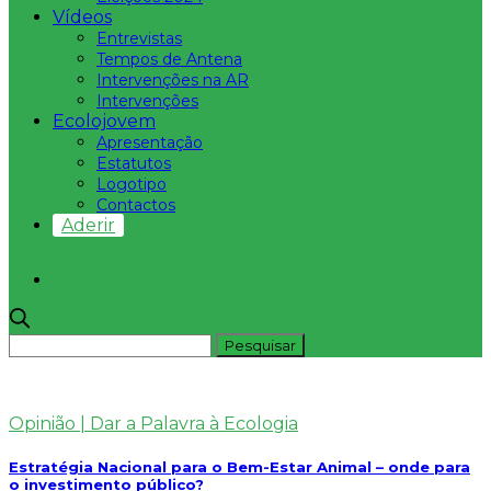
Vídeos
Entrevistas
Tempos de Antena
Intervenções na AR
Intervenções
Ecolojovem
Apresentação
Estatutos
Logotipo
Contactos
Aderir
Opinião | Dar a Palavra à Ecologia
Estratégia Nacional para o Bem-Estar Animal – onde para
o investimento público?