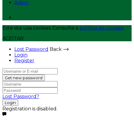
Aderir
Este site usa cookies. Consulte a
política de cookies
ACEITAR
Lost Password
Back ⟶
Login
Register
Get new password
Lost Password?
Login
Registration is disabled.