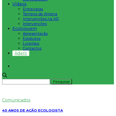
Vídeos
Entrevistas
Tempos de Antena
Intervenções na AR
Intervenções
Ecolojovem
Apresentação
Estatutos
Logotipo
Contactos
Aderir
Comunicados
40 ANOS DE AÇÃO ECOLOGISTA