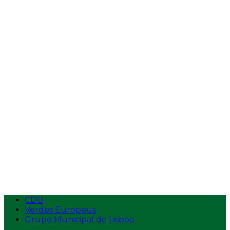
Vídeos
Entrevistas
Tempos de Antena
Intervenções na AR
Intervenções
Ecolojovem
Apresentação
Estatutos
Logotipo
Contactos
Aderir
CDU
Verdes Europeus
Grupo Municipal de Lisboa