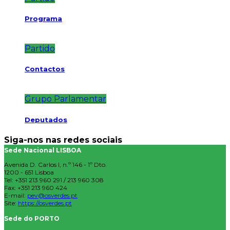
Programa
Partido
Contactos
Grupo Parlamentar
Deputados
Siga-nos nas redes sociais
Sede Nacional LISBOA
Avenida D. Carlos I, n.º 146 - 1º Dto.
1200 - 651 Lisboa
Tel: +351 213 960 291 / 213 960 308
Fax: +351 213 960 424
E-mail:
pev@osverdes.pt
Site:
https://osverdes.pt
Sede do PORTO