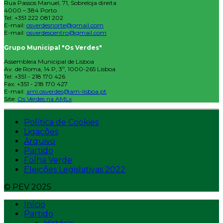
Rua Passos Manuel, 71, Sobreloja direita
4000 – 384 Porto
Tel: +351 222 081 202
E-mail:
osverdesnorte@gmail.com
E-mail:
osverdescentro@gmail.com
Grupo Municipal "Os Verdes"
Assembleia Municipal de Lisboa
Av. de Roma, 14 P, 3º, 1000-265 Lisboa
Tel: +351 - 218 170 426
Fax: +351 - 218 170 427
E-mail:
aml.osverdes@am-lisboa.pt
Site:
Os Verdes na AMLx
Política de Cookies
Ligações
Arquivo
Partido
Folha Verde
Eleições Legislativas 2022
© PEV 2025
Início
Partido