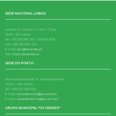
SEDE NACIONAL LISBOA
Avenida D. Carlos I, n.º 146 - 1º Dto.
1200 - 651 Lisboa
Tel: +351 213 960 291 / 213 960 308
Fax: +351 213 960 424
E-mail:
pev@osverdes.pt
Site:
https://osverdes.pt
SEDE DO PORTO
Rua Passos Manuel, 71, Sobreloja direita
4000 – 384 Porto
Tel: +351 222 081 202
E-mail:
osverdesnorte@gmail.com
E-mail:
osverdescentro@gmail.com
GRUPO MUNICIPAL "OS VERDES"