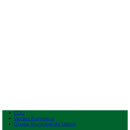
Vídeos
Entrevistas
Tempos de Antena
Intervenções na AR
Intervenções
Ecolojovem
Apresentação
Estatutos
Logotipo
Contactos
Aderir
CDU
Verdes Europeus
Grupo Municipal de Lisboa