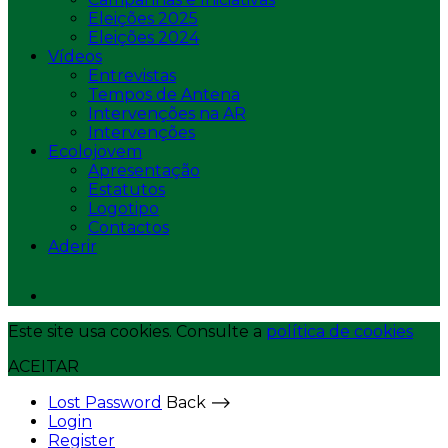
Eleições 2025
Eleições 2024
Vídeos
Entrevistas
Tempos de Antena
Intervenções na AR
Intervenções
Ecolojovem
Apresentação
Estatutos
Logotipo
Contactos
Aderir
Este site usa cookies. Consulte a
política de cookies
ACEITAR
Lost Password
Back ⟶
Login
Register