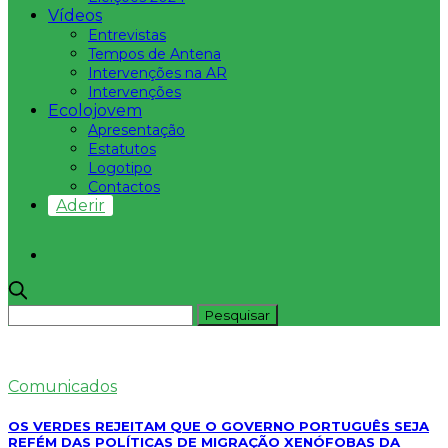
Vídeos
Entrevistas
Tempos de Antena
Intervenções na AR
Intervenções
Ecolojovem
Apresentação
Estatutos
Logotipo
Contactos
Aderir
Comunicados
OS VERDES REJEITAM QUE O GOVERNO PORTUGUÊS SEJA
REFÉM DAS POLÍTICAS DE MIGRAÇÃO XENÓFOBAS DA