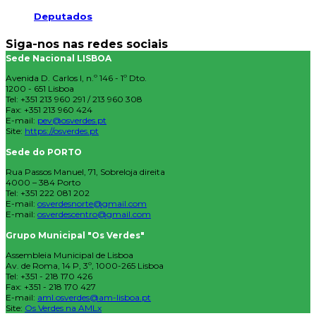
Deputados
Siga-nos nas redes sociais
Sede Nacional LISBOA
Avenida D. Carlos I, n.º 146 - 1º Dto.
1200 - 651 Lisboa
Tel: +351 213 960 291 / 213 960 308
Fax: +351 213 960 424
E-mail:
pev@osverdes.pt
Site:
https://osverdes.pt
Sede do PORTO
Rua Passos Manuel, 71, Sobreloja direita
4000 – 384 Porto
Tel: +351 222 081 202
E-mail:
osverdesnorte@gmail.com
E-mail:
osverdescentro@gmail.com
Grupo Municipal "Os Verdes"
Assembleia Municipal de Lisboa
Av. de Roma, 14 P, 3º, 1000-265 Lisboa
Tel: +351 - 218 170 426
Fax: +351 - 218 170 427
E-mail:
aml.osverdes@am-lisboa.pt
Site:
Os Verdes na AMLx