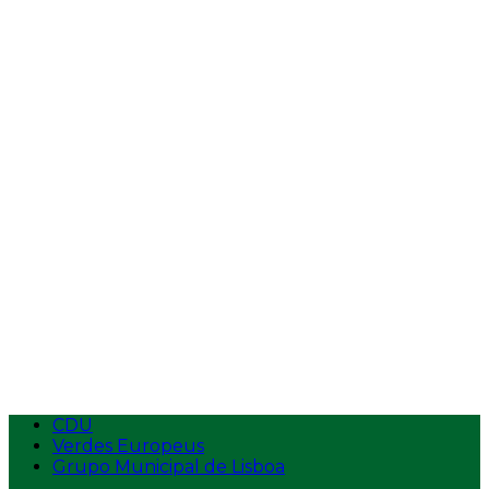
Vídeos
Entrevistas
Tempos de Antena
Intervenções na AR
Intervenções
Ecolojovem
Apresentação
Estatutos
Logotipo
Contactos
Aderir
CDU
Verdes Europeus
Grupo Municipal de Lisboa