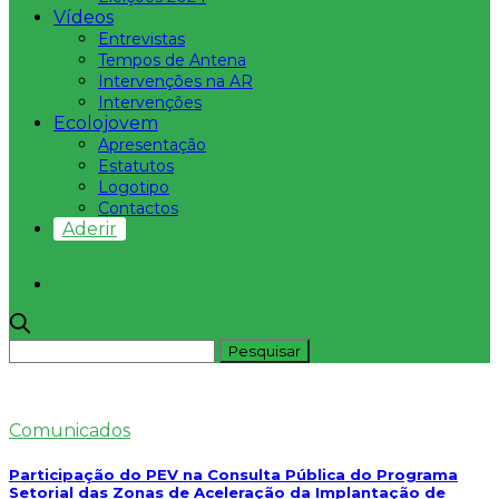
Vídeos
Entrevistas
Tempos de Antena
Intervenções na AR
Intervenções
Ecolojovem
Apresentação
Estatutos
Logotipo
Contactos
Aderir
Comunicados
Participação do PEV na Consulta Pública do Programa
Setorial das Zonas de Aceleração da Implantação de