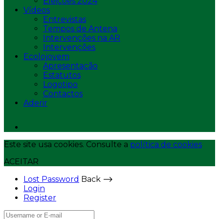
Eleições 2024
Vídeos
Entrevistas
Tempos de Antena
Intervenções na AR
Intervenções
Ecolojovem
Apresentação
Estatutos
Logotipo
Contactos
Aderir
Este site usa cookies. Consulte a
política de cookies
ACEITAR
Lost Password
Back ⟶
Login
Register