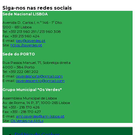
Siga-nos nas redes sociais
Sede Nacional LISBOA
Avenida D. Carlos I, n.º 146 - 1º Dto.
1200 - 651 Lisboa
Tel: +351 213 960 291 / 213 960 308
Fax: +351 213 960 424
E-mail:
pev@osverdes.pt
Site:
https://osverdes.pt
Sede do PORTO
Rua Passos Manuel, 71, Sobreloja direita
4000 – 384 Porto
Tel: +351 222 081 202
E-mail:
osverdesnorte@gmail.com
E-mail:
osverdescentro@gmail.com
Grupo Municipal "Os Verdes"
Assembleia Municipal de Lisboa
Av. de Roma, 14 P, 3º, 1000-265 Lisboa
Tel: +351 - 218 170 426
Fax: +351 - 218 170 427
E-mail:
aml.osverdes@am-lisboa.pt
Site:
Os Verdes na AMLx
Política de Cookies