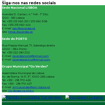
Siga-nos nas redes sociais
Sede Nacional LISBOA
Avenida D. Carlos I, n.º 146 - 1º Dto.
1200 - 651 Lisboa
Tel: +351 213 960 291 / 213 960 308
Fax: +351 213 960 424
E-mail:
pev@osverdes.pt
Site:
https://osverdes.pt
Sede do PORTO
Rua Passos Manuel, 71, Sobreloja direita
4000 – 384 Porto
Tel: +351 222 081 202
E-mail:
osverdesnorte@gmail.com
E-mail:
osverdescentro@gmail.com
Grupo Municipal "Os Verdes"
Assembleia Municipal de Lisboa
Av. de Roma, 14 P, 3º, 1000-265 Lisboa
Tel: +351 - 218 170 426
Fax: +351 - 218 170 427
E-mail:
aml.osverdes@am-lisboa.pt
Site:
Os Verdes na AMLx