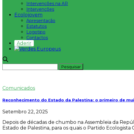
Intervenções na AR
Intervenções
Ecolojovem
Apresentação
Estatutos
Logotipo
Contactos
Aderir
Comunicados
Reconhecimento do Estado da Palestina: o primeiro de mu
Setembro 22, 2025
Depois de décadas de chumbo na Assembleia da Repúbl
Estado de Palestina, para os quais o Partido Ecologista