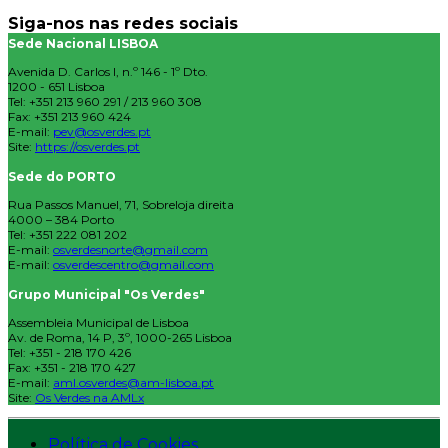
Siga-nos nas redes sociais
Sede Nacional LISBOA
Avenida D. Carlos I, n.º 146 - 1º Dto.
1200 - 651 Lisboa
Tel: +351 213 960 291 / 213 960 308
Fax: +351 213 960 424
E-mail:
pev@osverdes.pt
Site:
https://osverdes.pt
Sede do PORTO
Rua Passos Manuel, 71, Sobreloja direita
4000 – 384 Porto
Tel: +351 222 081 202
E-mail:
osverdesnorte@gmail.com
E-mail:
osverdescentro@gmail.com
Grupo Municipal "Os Verdes"
Assembleia Municipal de Lisboa
Av. de Roma, 14 P, 3º, 1000-265 Lisboa
Tel: +351 - 218 170 426
Fax: +351 - 218 170 427
E-mail:
aml.osverdes@am-lisboa.pt
Site:
Os Verdes na AMLx
Política de Cookies