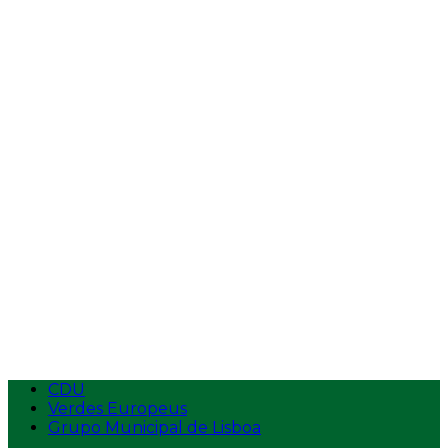
Vídeos
Entrevistas
Tempos de Antena
Intervenções na AR
Intervenções
Ecolojovem
Apresentação
Estatutos
Logotipo
Contactos
Aderir
CDU
Verdes Europeus
Grupo Municipal de Lisboa