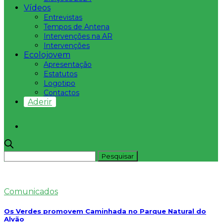
Vídeos
Entrevistas
Tempos de Antena
Intervenções na AR
Intervenções
Ecolojovem
Apresentação
Estatutos
Logotipo
Contactos
Aderir
Comunicados
Os Verdes promovem Caminhada no Parque Natural do
Alvão