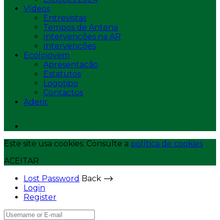
Vídeos
Entrevistas
Tempos de Antena
Intervenções na AR
Intervenções
Ecolojovem
Apresentação
Estatutos
Logotipo
Contactos
Aderir
Este site usa cookies. Consulte a
política de cookies
ACEITAR
Lost Password
Back ⟶
Login
Register