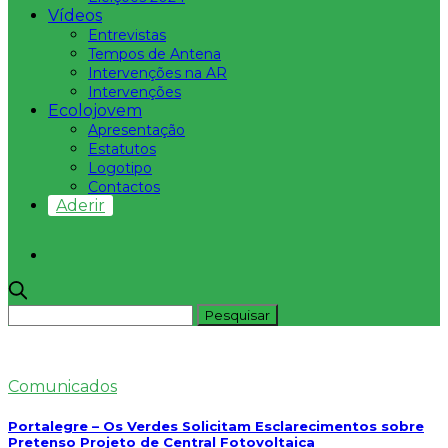
Vídeos
Entrevistas
Tempos de Antena
Intervenções na AR
Intervenções
Ecolojovem
Apresentação
Estatutos
Logotipo
Contactos
Aderir
Comunicados
Portalegre – Os Verdes Solicitam Esclarecimentos sobre
Pretenso Projeto de Central Fotovoltaica