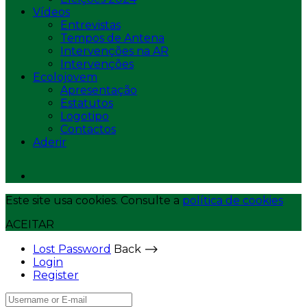
Vídeos
Entrevistas
Tempos de Antena
Intervenções na AR
Intervenções
Ecolojovem
Apresentação
Estatutos
Logotipo
Contactos
Aderir
Este site usa cookies. Consulte a
política de cookies
ACEITAR
Lost Password
Back ⟶
Login
Register