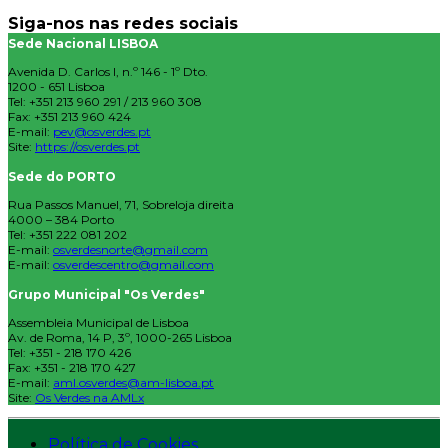
Siga-nos nas redes sociais
Sede Nacional LISBOA
Avenida D. Carlos I, n.º 146 - 1º Dto.
1200 - 651 Lisboa
Tel: +351 213 960 291 / 213 960 308
Fax: +351 213 960 424
E-mail:
pev@osverdes.pt
Site:
https://osverdes.pt
Sede do PORTO
Rua Passos Manuel, 71, Sobreloja direita
4000 – 384 Porto
Tel: +351 222 081 202
E-mail:
osverdesnorte@gmail.com
E-mail:
osverdescentro@gmail.com
Grupo Municipal "Os Verdes"
Assembleia Municipal de Lisboa
Av. de Roma, 14 P, 3º, 1000-265 Lisboa
Tel: +351 - 218 170 426
Fax: +351 - 218 170 427
E-mail:
aml.osverdes@am-lisboa.pt
Site:
Os Verdes na AMLx
Política de Cookies