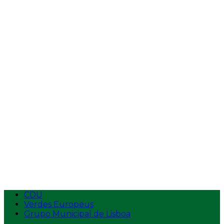
Vídeos
Entrevistas
Tempos de Antena
Intervenções na AR
Intervenções
Ecolojovem
Apresentação
Estatutos
Logotipo
Contactos
Aderir
CDU
Verdes Europeus
Grupo Municipal de Lisboa