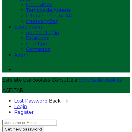
Entrevistas
Tempos de Antena
Intervenções na AR
Intervenções
Ecolojovem
Apresentação
Estatutos
Logotipo
Contactos
Aderir
Este site usa cookies. Consulte a
política de cookies
ACEITAR
Lost Password
Back ⟶
Login
Register
Get new password