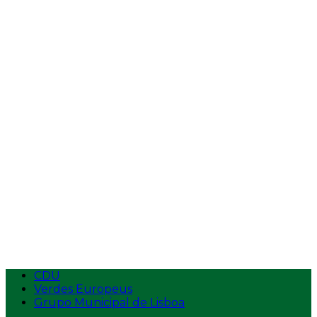
Vídeos
Entrevistas
Tempos de Antena
Intervenções na AR
Intervenções
Ecolojovem
Apresentação
Estatutos
Logotipo
Contactos
Aderir
CDU
Verdes Europeus
Grupo Municipal de Lisboa