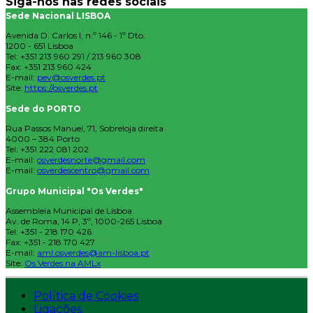
Siga-nos nas redes sociais
Sede Nacional LISBOA
Avenida D. Carlos I, n.º 146 - 1º Dto.
1200 - 651 Lisboa
Tel: +351 213 960 291 / 213 960 308
Fax: +351 213 960 424
E-mail:
pev@osverdes.pt
Site:
https://osverdes.pt
Sede do PORTO
Rua Passos Manuel, 71, Sobreloja direita
4000 – 384 Porto
Tel: +351 222 081 202
E-mail:
osverdesnorte@gmail.com
E-mail:
osverdescentro@gmail.com
Grupo Municipal "Os Verdes"
Assembleia Municipal de Lisboa
Av. de Roma, 14 P, 3º, 1000-265 Lisboa
Tel: +351 - 218 170 426
Fax: +351 - 218 170 427
E-mail:
aml.osverdes@am-lisboa.pt
Site:
Os Verdes na AMLx
Política de Cookies
Ligações