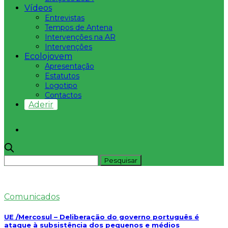
Vídeos
Entrevistas
Tempos de Antena
Intervenções na AR
Intervenções
Ecolojovem
Apresentação
Estatutos
Logotipo
Contactos
Aderir
Comunicados
UE /Mercosul – Deliberação do governo português é
ataque à subsistência dos pequenos e médios