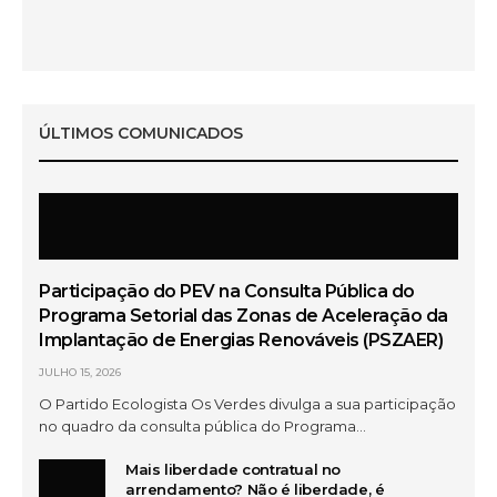
Os Verdes – A Voz Necessária no Parlamento
ÚLTIMOS COMUNICADOS
Intervenção de José Luis Ferreira (CDU) na AM do
Barreiro
Participação do PEV na Consulta Pública do
Programa Setorial das Zonas de Aceleração da
Implantação de Energias Renováveis (PSZAER)
JULHO 15, 2026
O Partido Ecologista Os Verdes divulga a sua participação
no quadro da consulta pública do Programa…
Mais liberdade contratual no
arrendamento? Não é liberdade, é