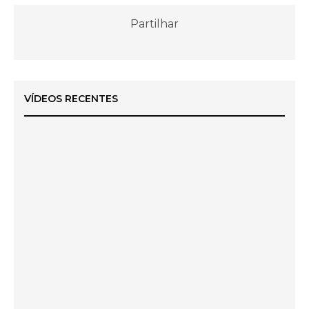
Partilhar
VÍDEOS RECENTES
O Voto Ecologista é o Voto na CDU!
Legislativas 2025 – Com o Teu Voto, Os Verdes
Regressam ao Parlamento