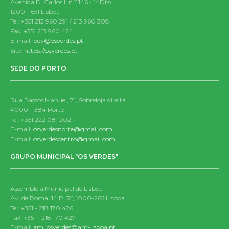
Avenida D. Carlos I, n.º 146 - 1º Dto.
1200 - 651 Lisboa
Tel: +351 213 960 291 / 213 960 308
Fax: +351 213 960 424
E-mail:
pev@osverdes.pt
Site:
https://osverdes.pt
SEDE DO PORTO
Rua Passos Manuel, 71, Sobreloja direita
4000 – 384 Porto
Tel: +351 222 081 202
E-mail:
osverdesnorte@gmail.com
E-mail:
osverdescentro@gmail.com
GRUPO MUNICIPAL "OS VERDES"
Assembleia Municipal de Lisboa
Av. de Roma, 14 P, 3º, 1000-265 Lisboa
Tel: +351 - 218 170 426
Fax: +351 - 218 170 427
E-mail:
aml.osverdes@am-lisboa.pt