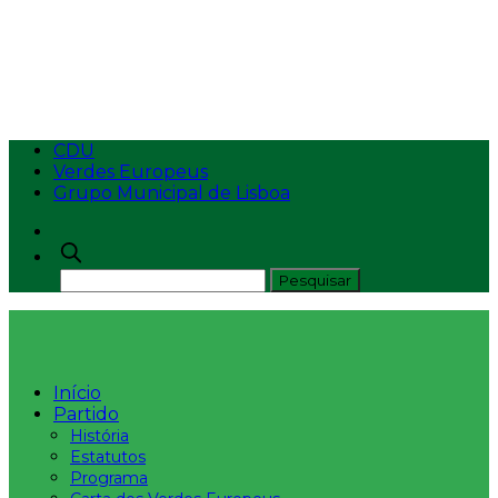
Inteligência Artificial :
como pode a IA minar a ação climática ?
CDU
Verdes Europeus
Grupo Municipal de Lisboa
Início
Partido
História
Estatutos
Programa