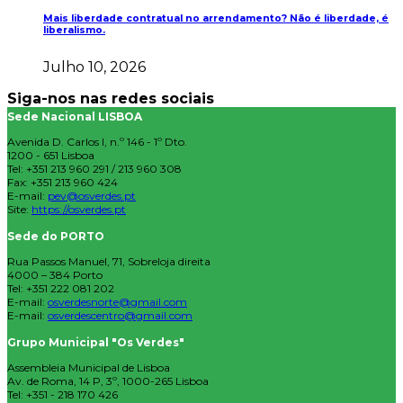
Mais liberdade contratual no arrendamento? Não é liberdade, é
liberalismo.
Julho 10, 2026
Siga-nos nas redes sociais
Sede Nacional LISBOA
Avenida D. Carlos I, n.º 146 - 1º Dto.
1200 - 651 Lisboa
Tel: +351 213 960 291 / 213 960 308
Fax: +351 213 960 424
E-mail:
pev@osverdes.pt
Site:
https://osverdes.pt
Sede do PORTO
Rua Passos Manuel, 71, Sobreloja direita
4000 – 384 Porto
Tel: +351 222 081 202
E-mail:
osverdesnorte@gmail.com
E-mail:
osverdescentro@gmail.com
Grupo Municipal "Os Verdes"
Assembleia Municipal de Lisboa
Av. de Roma, 14 P, 3º, 1000-265 Lisboa
Tel: +351 - 218 170 426