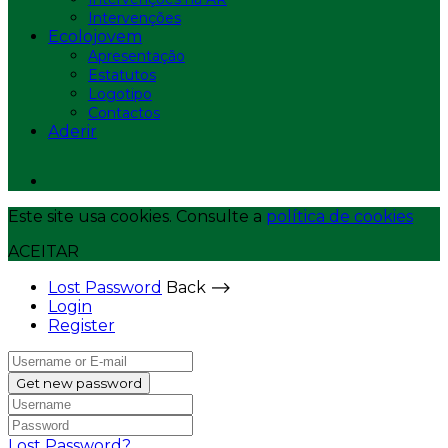
Intervenções
Ecolojovem
Apresentação
Estatutos
Logotipo
Contactos
Aderir
Este site usa cookies. Consulte a
política de cookies
ACEITAR
Lost Password
Back ⟶
Login
Register
Get new password
Lost Password?