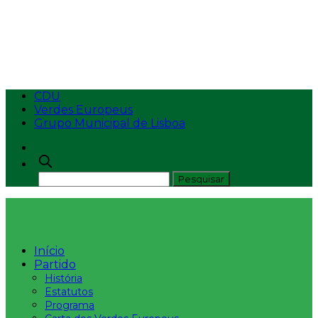
Mestrados “Nascem
Como Cogumelos”
CDU
Verdes Europeus
Grupo Municipal de Lisboa
Início
Partido
História
Estatutos
Programa