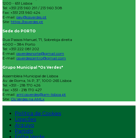
1200 - 651 Lisboa
Tel: +351 213 960 291 / 213 960 308
Fax: +351 213 960 424
E-mail:
pev@osverdes.pt
Site:
https://osverdes.pt
Sede do PORTO
Rua Passos Manuel, 71, Sobreloja direita
4000 – 384 Porto
Tel: +351 222 081 202
E-mail:
osverdesnorte@gmail.com
E-mail:
osverdescentro@gmail.com
Grupo Municipal "Os Verdes"
Assembleia Municipal de Lisboa
Av. de Roma, 14 P, 3º, 1000-265 Lisboa
Tel: +351 - 218 170 426
Fax: +351 - 218 170 427
E-mail:
aml.osverdes@am-lisboa.pt
Site:
Os Verdes na AMLx
Política de Cookies
Ligações
Arquivo
Partido
Folha Verde