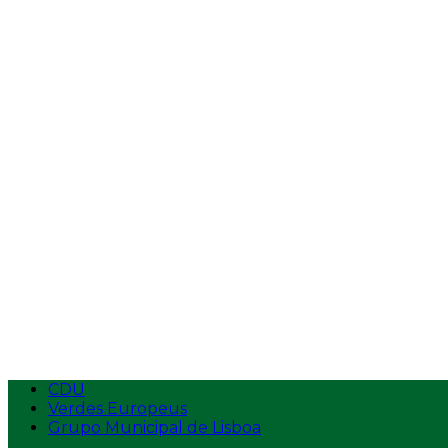
Vídeos
Entrevistas
Tempos de Antena
Intervenções na AR
Intervenções
Ecolojovem
Apresentação
Estatutos
Logotipo
Contactos
Aderir
CDU
Verdes Europeus
Grupo Municipal de Lisboa