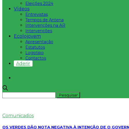
Eleições 2024
Vídeos
Entrevistas
Tempos de Antena
Intervenções na AR
Intervenções
Ecolojovem
Apresentação
Estatutos
Logotipo
Contactos
Aderir
Comunicados
OS VERDES DÃO NOTA NEGATIVA À INTENÇÃO DE O GOVE