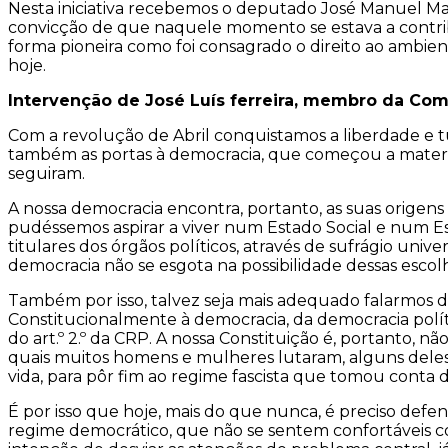
Nesta iniciativa recebemos o deputado José Manuel Mai
convicção de que naquele momento se estava a contribu
forma pioneira como foi consagrado o direito ao ambien
hoje.
Intervenção de José Luís ferreira, membro da Com
Com a revolução de Abril conquistamos a liberdade e tu
também as portas à democracia, que começou a materializ
seguiram.
A nossa democracia encontra, portanto, as suas origens n
pudéssemos aspirar a viver num Estado Social e num Es
titulares dos órgãos políticos, através de sufrágio univ
democracia não se esgota na possibilidade dessas escolha
Também por isso, talvez seja mais adequado falarmos
Constitucionalmente à democracia, da democracia políti
do art.º 2.º da CRP. A nossa Constituição é, portanto, 
quais muitos homens e mulheres lutaram, alguns del
vida, para pôr fim ao regime fascista que tomou conta 
É por isso que hoje, mais do que nunca, é preciso def
regime democrático, que não se sentem confortáveis c