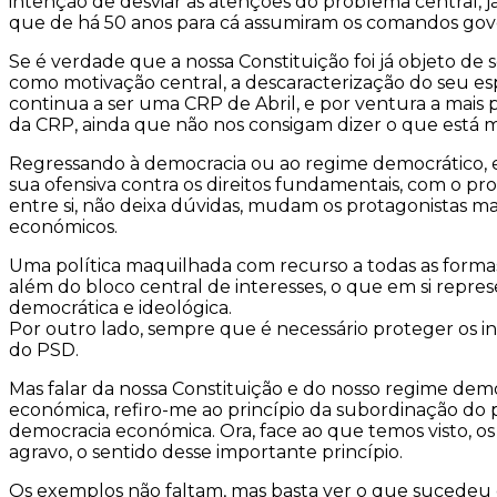
intenção de desviar as atenções do problema central, 
que de há 50 anos para cá assumiram os comandos gove
Se é verdade que a nossa Constituição foi já objeto de 
como motivação central, a descaracterização do seu esp
continua a ser uma CRP de Abril, e por ventura a mais
da CRP, ainda que não nos consigam dizer o que está m
Regressando à democracia ou ao regime democrático, 
sua ofensiva contra os direitos fundamentais, com o p
entre si, não deixa dúvidas, mudam os protagonistas ma
económicos.
Uma política maquilhada com recurso a todas as forma
além do bloco central de interesses, o que em si rep
democrática e ideológica.
Por outro lado, sempre que é necessário proteger os i
do PSD.
Mas falar da nossa Constituição e do nosso regime de
económica, refiro-me ao princípio da subordinação do p
democracia económica. Ora, face ao que temos visto, 
agravo, o sentido desse importante princípio.
Os exemplos não faltam, mas basta ver o que sucedeu c