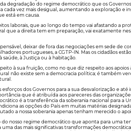
nce da degradação do regime democrático que os Governo
ma cada vez mais desigual, aumentando a exploração e in
ue está em causa.
eitos laborais, que ao longo do tempo vai afastando a 
oral que a direita tem em preparação, vai exatamente nes
ensável, deixar de fora das negociações em sede de conce
lhadores portugueses, a CGTP-IN. Mas os cidadãos estão
à saúde, à Justiça ou à habitação.
eito à sua fruição, como no que diz respeito aos apoios 
tural não existe sem a democracia política; é também ve
ural.
 esforços dos Governos para a sua desvalorização e até 
mportância que é atribuída aos pareceres das organizaçõ
ático é a transferência da soberania nacional para a 
iciona as opções do País em muitas matérias designa
putado a nossa soberania apenas tenham merecido o apoio
to do nosso regime democrático que aponta para uma ten
uma das mais significativas transformações democráticas