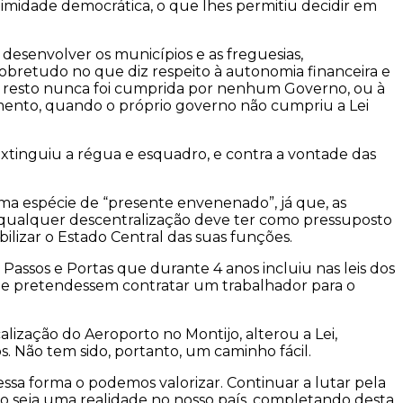
imidade democrática, o que lhes permitiu decidir em
desenvolver os municípios e as freguesias,
obretudo no que diz respeito à autonomia financeira e
, de resto nunca foi cumprida por nenhum Governo, ou à
mento, quando o próprio governo não cumpriu a Lei
tinguiu a régua e esquadro, e contra a vontade das
ma espécie de “presente envenenado”, já que, as
o, qualquer descentralização deve ter como pressuposto
lizar o Estado Central das suas funções.
Passos e Portas que durante 4 anos incluiu nas leis dos
que pretendessem contratar um trabalhador para o
ização do Aeroporto no Montijo, alterou a Lei,
s. Não tem sido, portanto, um caminho fácil.
ssa forma o podemos valorizar. Continuar a lutar pela
ão seja uma realidade no nosso país, completando desta