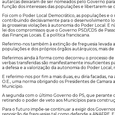
autarcas deixaram de ser nomeados pelo Governo para p
função dos interesses das populações e libertarem-se 
Foi com o Poder Local Democrático, as populações e o m
contribuindo decisivamente para o desenvolvimento loc
às grosseiras violações à autonomia do Poder Local. E 
lei dos compromissos que o Governo PSD/CDS de Passos
das Finanças Locais. É a política franciscana.
Referimo-nos também à extinção de freguesia levada a
populações e dos próprios órgãos autárquicos, mais de 
Referimos ainda à forma como decorreu o processo de 
verbas transferidas são manifestamente insuficientes 
a defesa e a valorização da autonomia do Poder Local,
E referimo-nos por fim a mais duas, eu diria facadas, n
O.E., uma norma obrigando os Presidentes de Camara a
Município.
A segunda com o último Governo do PS, que perante os 
retirando o poder de veto aos Municípios para construçõ
Para o futuro impõe-se continuar a exigir dos Governos
reposição de freguesias tal como defende a ANAFRE. E 