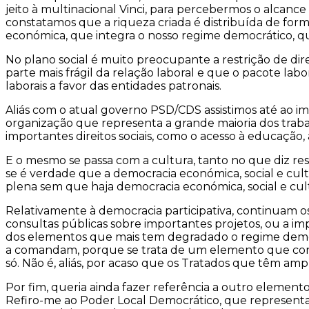
jeito à multinacional Vinci, para percebermos o alca
constatamos que a riqueza criada é distribuída de for
económica, que integra o nosso regime democrático, q
No plano social é muito preocupante a restrição de dir
parte mais frágil da relação laboral e que o pacote lab
laborais a favor das entidades patronais.
Aliás com o atual governo PSD/CDS assistimos até ao imp
organização que representa a grande maioria dos traba
importantes direitos sociais, como o acesso à educação, 
E o mesmo se passa com a cultura, tanto no que diz resp
se é verdade que a democracia económica, social e cul
plena sem que haja democracia económica, social e cult
Relativamente à democracia participativa, continuam os
consultas públicas sobre importantes projetos, ou a i
dos elementos que mais tem degradado o regime democr
a comandam, porque se trata de um elemento que cond
só. Não é, aliás, por acaso que os Tratados que têm am
Por fim, queria ainda fazer referência a outro elemen
Refiro-me ao Poder Local Democrático, que representa 