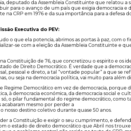
a, deputado da Assembleia Constituinte que relatou a s
ir para o avanço de um país que exigia democracia e de
te na CRP em 1976 e da sua importância para a defesa dos
issão Executiva do PEV:
do o que ela potencia, abrimos as portas à paz, com o fi
ar-se com a eleição da Assembleia Constituinte e que vir
a Constituição de 76, que concretizou o espirito e os ide
tado de Direito Democrático. É verdade que a democracia
ersal, pessoal e direto, a tal “vontade popular” a que se 
s, ou seja na democracia política, vai muito para além di
 de Regime Democrático em vez de democracia, porque 
ca, à democracia económica, da democracia social e cultu
não só, o pilar fundamental do regime democrático, como 
es acabaram mesmo por perder a
do nosso destino coletivo durante quase 50 anos.
ender a Constituição e exigir o seu cumprimento, e def
om o estado de direito democrático que Abril nos troux