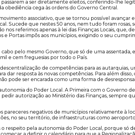
assarem a ser diretamente eleitos, conferindo-lhe legit
da obediência cega às ordens do Governo Central.
ovimento associativo, que se tornou possível avançar e 
al. Sucede que nestes 50 anos, nem tudo foram rosas, s
não nos referimos apenas à lei das Finanças Locais, que
 e Portas impôs aos municípios, exigindo o seu cumpri
 cabo pelo mesmo Governo, que só de uma assentada, ex
mil e cem freguesias por todo o País.
descentralização de competências para as autarquias, u
para dar resposta às novas competências. Para além diss
 não pode ser encarada como uma forma de desresponsabi
a autonomia do Poder Local. A Primeira com o Governo de 
 pedir autorização ao Ministério das Finanças, sempre 
pareceres negativos de municípios relativamente à local
es, no seu território, de infraestruturas como aeroporto
 o respeito pela autonomia do Poder Local, porque só de
começar a definir o calendário para que a Regionalizaç