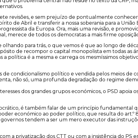
já que o problema central não reside no texto da CRP, 
rnativos.
sete revisões, e sem prejuízo de pontualmente conhecer a
írito de Abril e transferir a nossa soberania para a Uni
 progressista da Europa. Ora, mais uma revisão, e promo
al, merece de todos os democratas a mais firme oposição
e olhando para trás, o que vemos é que ao longo de dé
ropósito de recompor o capital monopolista em todas as 
s a política é a mesma e carrega os mesmíssimos objetiv
s de condicionalismo político e vendida pelos meios d
resenta, não só, uma profunda degradação do regime de
nteresses dos grandes grupos económicos, o PSD apoia o
mocrático, é também falar de um princípio fundamental 
oder económico ao poder político, que resulta do art.º 
os governos tendem a ser um mero executor das instruç
om a privatização dos CTT ou com a insistência do PS em