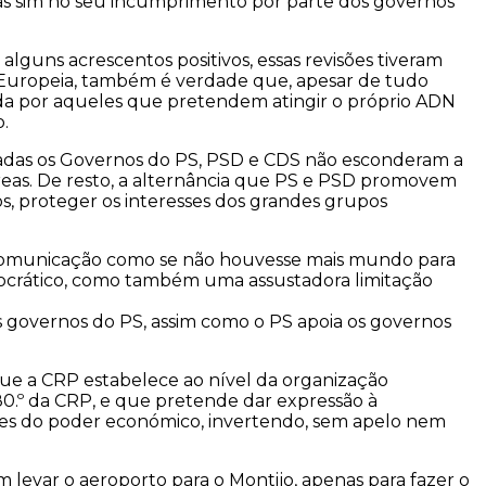
mas sim no seu incumprimento por parte dos governos
lguns acrescentos positivos, essas revisões tiveram
ão Europeia, também é verdade que, apesar de tudo
vida por aqueles que pretendem atingir o próprio ADN
.
cadas os Governos do PS, PSD e CDS não esconderam a
áreas. De resto, a alternância que PS e PSD promovem
os, proteger os interesses dos grandes grupos
e comunicação como se não houvesse mais mundo para
mocrático, como também uma assustadora limitação
s governos do PS, assim como o PS apoia os governos
que a CRP estabelece ao nível da organização
80.º da CRP, e que pretende dar expressão à
ões do poder económico, invertendo, sem apelo nem
 levar o aeroporto para o Montijo, apenas para fazer o