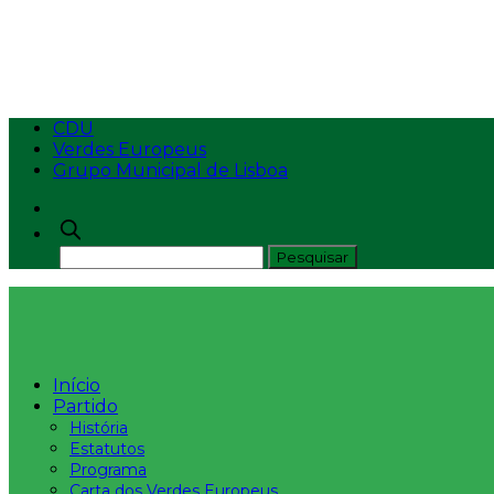
50 Anos da Constitui
CDU
Verdes Europeus
Grupo Municipal de Lisboa
Início
Partido
História
Estatutos
Programa
Carta dos Verdes Europeus