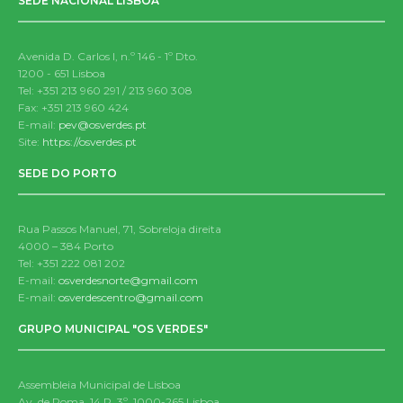
SEDE NACIONAL LISBOA
Avenida D. Carlos I, n.º 146 - 1º Dto.
1200 - 651 Lisboa
Tel: +351 213 960 291 / 213 960 308
Fax: +351 213 960 424
E-mail:
pev@osverdes.pt
Site:
https://osverdes.pt
SEDE DO PORTO
Rua Passos Manuel, 71, Sobreloja direita
4000 – 384 Porto
Tel: +351 222 081 202
E-mail:
osverdesnorte@gmail.com
E-mail:
osverdescentro@gmail.com
GRUPO MUNICIPAL "OS VERDES"
Assembleia Municipal de Lisboa
Av. de Roma, 14 P, 3º, 1000-265 Lisboa